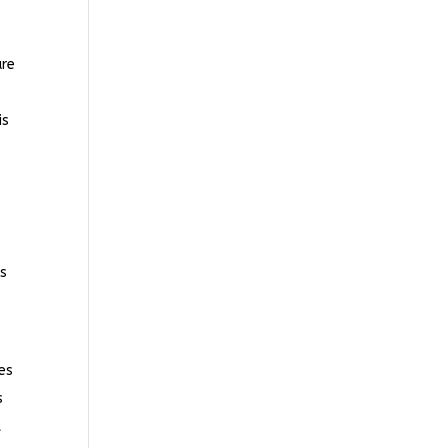
ure
is
us
es
s
t