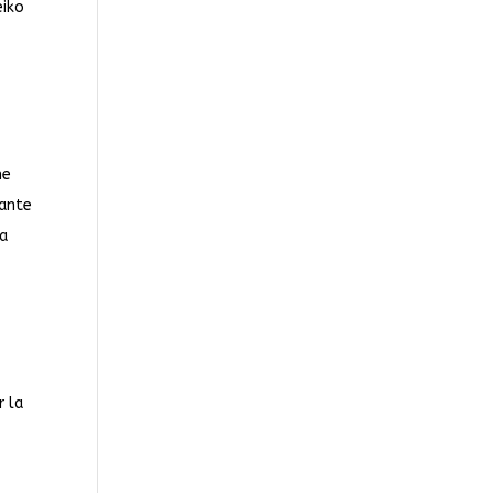
eiko
ne
nante
la
r la