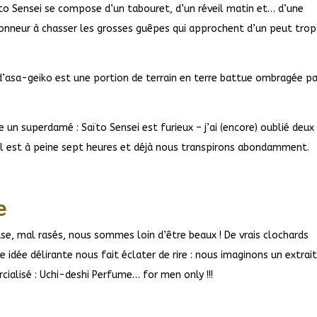
aïto Sensei se compose d’un tabouret, d’un réveil matin et… d’une
honneur à chasser les grosses guêpes qui approchent d’un peut trop
e d’asa-geiko est une portion de terrain en terre battue ombragée pa
e un superdamé : Saïto Sensei est furieux – j’ai (encore) oublié deux
 Il est à peine sept heures et déjà nous transpirons abondamment.
e
se, mal rasés, nous sommes loin d’être beaux ! De vrais clochards
e idée délirante nous fait éclater de rire : nous imaginons un extrai
rcialisé : Uchi-deshi Perfume… for men only !!!