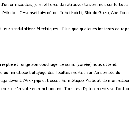
s d’un ami suédois, je m’efforce de retrouver le sommeil sur le tata
e l’Aïkido… O-sensei lui-même, Tohei Koichi, Shioda Gozo, Abe Tada
 leur stridulations électriques… Plus que quelques instants de re
un replie et range son couchage. Le samu (corvée) nous attend.
e au minutieux balayage des feuilles mortes sur l’ensemble du
yage devant l’Aïki-jinja est assez hermétique. Au bout de mon râtea
e morte s’envole en ronchonnant. Tous les déplacements se font a