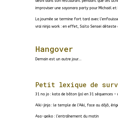
deshi dans son restaurant pendant que les uchi-
improviser une sayonara party pour Michaël et 
La journée se termine fort tard avec l’enfouisse
vrai ninja work : en effet, Saïto Sensei déteste q
Hangover
Demain est un autre jour…
Petit lexique de sur
31 no jo : kata de bâton (jo) en 31 séquences – 
Aïki-jinja : le temple de l’Aiki, face au dôjô, 
Asa-geiko : l’entraînement du matin