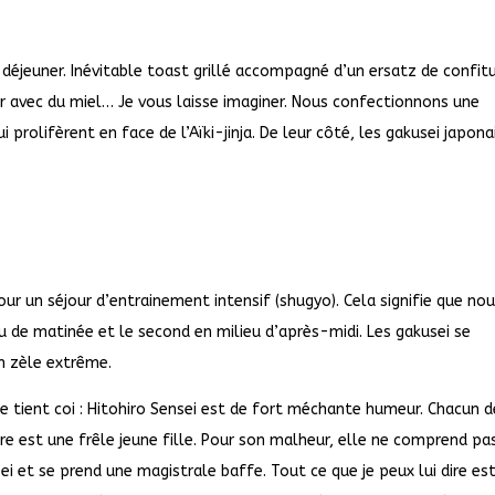
 déjeuner. Inévitable toast grillé accompagné d’un ersatz de confit
er avec du miel… Je vous laisse imaginer. Nous confectionnons une
 prolifèrent en face de l’Aïki-jinja. De leur côté, les gakusei japona
our un séjour d’entrainement intensif (shugyo). Cela signifie que no
u de matinée et le second en milieu d’après-midi. Les gakusei se
n zèle extrême.
e tient coi : Hitohiro Sensei est de fort méchante humeur. Chacun d
re est une frêle jeune fille. Pour son malheur, elle ne comprend pa
i et se prend une magistrale baffe. Tout ce que je peux lui dire es