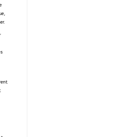
e
ue,
er.
r
es
n
rent
t
-