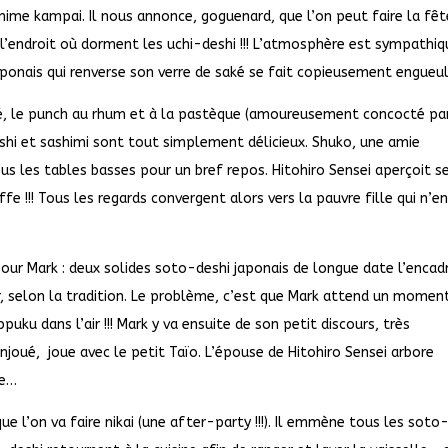
nime kampai. Il nous annonce, goguenard, que l’on peut faire la fêt
l’endroit où dorment les uchi-deshi !!! L’atmosphère est sympathiq
ponais qui renverse son verre de saké se fait copieusement engueul
saké, le punch au rhum et à la pastèque (amoureusement concocté pa
sushi et sashimi sont tout simplement délicieux. Shuko, une amie
us les tables basses pour un bref repos. Hitohiro Sensei aperçoit s
fe !!! Tous les regards convergent alors vers la pauvre fille qui n’e
our Mark : deux solides soto-deshi japonais de longue date l’encad
ir, selon la tradition. Le problème, c’est que Mark attend un momen
puku dans l’air !!! Mark y va ensuite de son petit discours, très
njoué, joue avec le petit Taïo. L’épouse de Hitohiro Sensei arbore
re…
ue l’on va faire nikai (une after-party !!!). Il emmène tous les soto