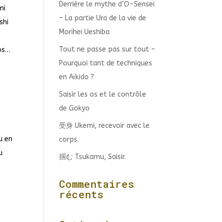
Derrière le mythe d’O-Sensei
mi
– La partie Ura de la vie de
shi
Morihei Ueshiba
Tout ne passe pas sur tout –
pos…
Pourquoi tant de techniques
en Aïkido ?
Saisir les os et le contrôle
de Gokyo
受身 Ukemi, recevoir avec le
u en
corps.
u
掴む Tsukamu, Saisir.
Commentaires
récents