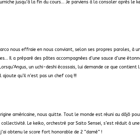
urniche jusqu’à la fin du cours… Je parviens à la consoler après le k
Marco nous effraie en nous conviant, selon ses propres paroles, à u
yes… Il a préparé des pâtes accompagnées d’une sauce d’une éton
orsqu’Angus, un uchi-deshi écossais, lui demande ce que contient 
l ajoute qu’il n’est pas un chef coq !!!
rigine américaine, nous quitte. Tout le monde est réuni au dôjô pou
ollectivité. Le keiko, orchestré par Saito Sensei, s’est réduit à une
 j’ai obtenu le score fort honorable de 2 “damé” !