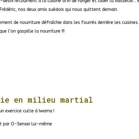
deshi retournent à la cuisine afin de ranger et laver la vaisselle… 
Frédéric, nos deux amis suédois qui nous quittent demain.
ment de nourriture défraîchie dans les fourrés derrière les cuisines
ue l’on gaspille la nourriture !!!
vie en milieu martial
un exercice culte à Iwama !
érigé par O-Sensei lui-même